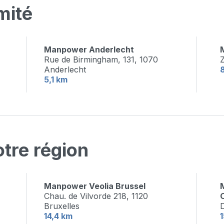
mité
Manpower Anderlecht
Rue de Birmingham, 131,
1070
Z
Anderlecht
5,1 km
tre région
Manpower Veolia Brussel
Chau. de Vilvorde 218,
1120
O
Bruxelles
D
14,4 km
1