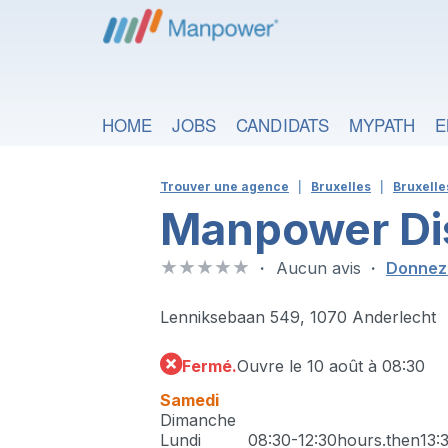
HOME
JOBS
CANDIDATS
MYPATH
E
Trouver une agence
Bruxelles
Bruxelle
Manpower Dis
Aucun avis
Donnez 
Lenniksebaan 549, 1070 Anderlecht
Fermé.
Ouvre le 10 août à 08:30
Samedi
Dimanche
Lundi
08:30-12:30
hours.then
13: