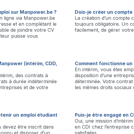
mploi sur Manpower.be ?
Dois-je créer un compte 
n ligne via Manpower.be
La création d’un compte 
éresse et en complétant le
toujours obligatoire. Un 
sible de joindre votre CV
facilement, de gérer votre
teur puisse vous
Manpower (intérim, CDD,
Comment fonctionne un c
En intérim, vous êtes em
térim, des contrats à
disposition d’une entrepri
ats à durée indéterminée
déterminée. Votre contrat r
ntreprises et de votre
les mêmes droits sociaux q
btenir un emploi étudiant
Puis-je être engagé en C
Oui, une mission d’intér
 devez être inscrit dans
en CDI chez l’entreprise cl
connu et disposer d’un
satisfaites.