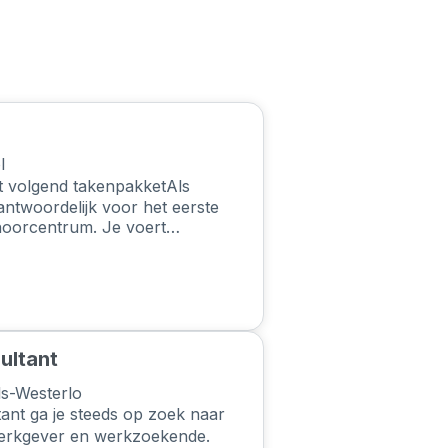
l
 volgend takenpakketAls
ntwoordelijk voor het eerste
hoorcentrum. Je voert
 geeft de klanten de nodige
elde producten en diensten.
 in en beheer je de stock en
Je zal instaan voor de filialen
n Haacht. Uiteraard worden
ultant
s-Westerlo
ant ga je steeds op zoek naar
werkgever en werkzoekende.