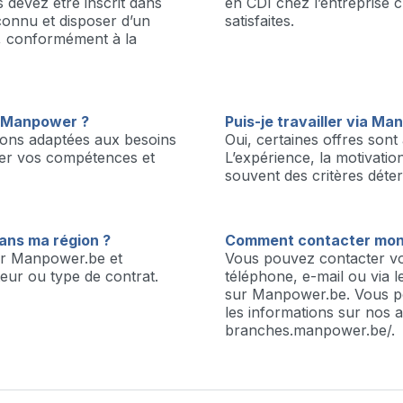
 devez être inscrit dans
en CDI chez l’entreprise cl
connu et disposer d’un
satisfaites.
e, conformément à la
a Manpower ?
Puis-je travailler via M
ons adaptées aux besoins
Oui, certaines offres sont
cer vos compétences et
L’expérience, la motivati
souvent des critères déte
dans ma région ?
Comment contacter mon
sur Manpower.be et
Vous pouvez contacter v
teur ou type de contrat.
téléphone, e-mail ou via l
sur Manpower.be. Vous p
les informations sur nos a
branches.manpower.be/.