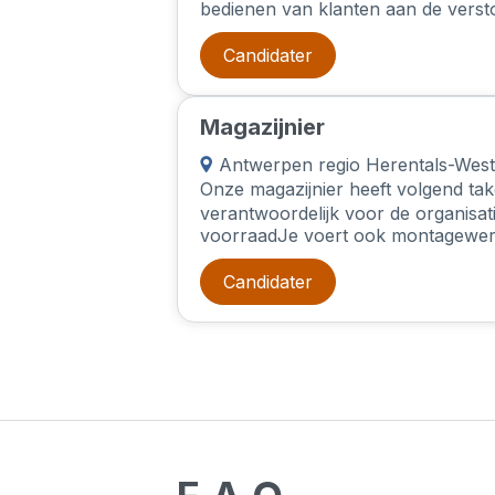
bedienen van klanten aan de versto
zorgt ervoor dat de producten er alt
dat de klanten vriendelijk en snel
Candidater
Daarnaast zorg je ervoor dat de wi
verzorgd uitziet en dat de voorraad o
Magazijnier
Antwerpen regio Herentals-West
Onze magazijnier heeft volgend ta
verantwoordelijk voor de organisat
voorraadJe voert ook montagewer
beheert ontvangst en administrat
goederen.Je waakt over het voorra
Candidater
beheer van parameters, stockbeheer
in voor de picking en receptioner
bent verantwoordelijk voor het aa
structureren van magazijnrekken 
magazijnen.Je werkt mee aan het v
en goederen, laden en lossen van
bestelwagens.Je helpt met het opz
controlesysteem voor inkomende 
van kwantiteit en kwaliteit.Je zorg