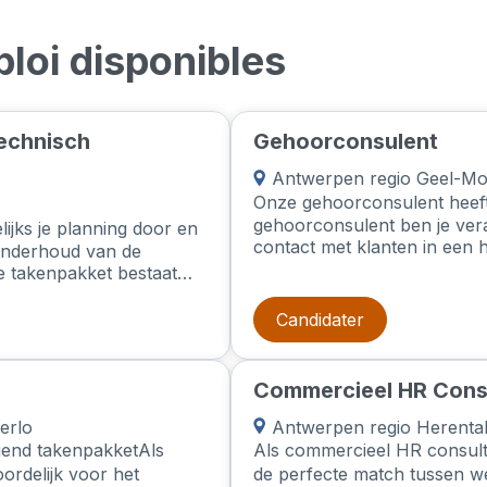
loi disponibles
echnisch
Gehoorconsulent
Antwerpen regio Geel-Mo
Onze gehoorconsulent heeft
gehoorconsulent ben je vera
lijks je planning door en
contact met klanten in een 
 onderhoud van de
screeningshoortesten uit en
 Je takenpakket bestaat
informatie over de voorgest
n olie, doorsmeren van
Daarnaast plan je afspraken
c. Daarnaast ben je
Candidater
klantendossiers nauwkeurig. 
 rapportering van de
van Lier, HeistopdenBerg e
 de firma, het is dus heel
jouw kms hiervoor vergoed!
 te bouwen en te
Commercieel HR Cons
 hen steeds bij met je
 zich voornamelijk
erlo
Antwerpen regio Herental
gend takenpakketAls
Als commercieel HR consult
rdelijk voor het
de perfecte match tussen 