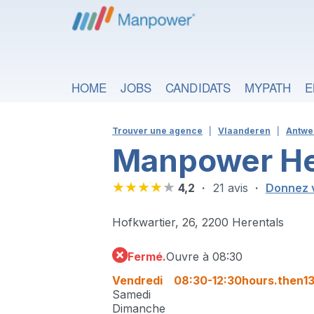
HOME
JOBS
CANDIDATS
MYPATH
E
Trouver une agence
Vlaanderen
Antwe
Manpower He
4,2
21 avis
Donnez v
Hofkwartier, 26, 2200 Herentals
Fermé.
Ouvre à 08:30
Vendredi
08:30-12:30
hours.then
1
Samedi
Dimanche