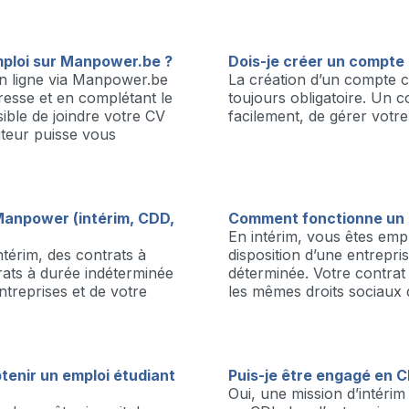
is hier je tweede naam. Je 
op de vloer af en controleer
gepland. Als er aanpassingen 
boor en zaagkunsten om da
mploi sur Manpower.be ?
Dois-je créer un compte 
n ligne via Manpower.be
La création d’un compte 
éresse et en complétant le
toujours obligatoire. Un 
sible de joindre votre CV
facilement, de gérer votre
teur puisse vous
Manpower (intérim, CDD,
Comment fonctionne un c
En intérim, vous êtes em
térim, des contrats à
disposition d’une entrepri
ats à durée indéterminée
déterminée. Votre contrat r
ntreprises et de votre
les mêmes droits sociaux q
btenir un emploi étudiant
Puis-je être engagé en C
Oui, une mission d’intér