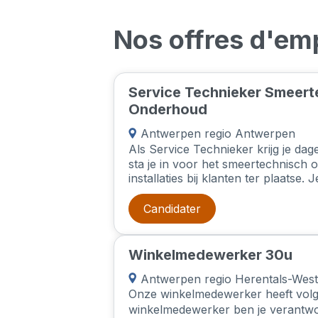
Nos offres d'emp
Service Technieker Smeert
Onderhoud
Antwerpen regio Antwerpen
Als Service Technieker krijg je dage
sta je in voor het smeertechnisch
installaties bij klanten ter plaatse.
onder andere uit het verversen va
de machines, nemen van stalen, et
Candidater
verantwoordelijk voor de correcte
afwijkingen.Jij bent het gezicht van
belangrijk om een goed contact op
Winkelmedewerker 30u
onderhouden met de klant. Je staat
kennis en raad.Je klanten bevinden
Antwerpen regio Herentals-West
in/tussen Antwerpen Gent.
Onze winkelmedewerker heeft vol
winkelmedewerker ben je verantwoo