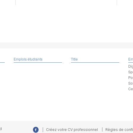
Emplois étudiants
Title
Em
Dig
Sp
Po
So
Ce
d
Créez votre CV professionnel
Règles de confi