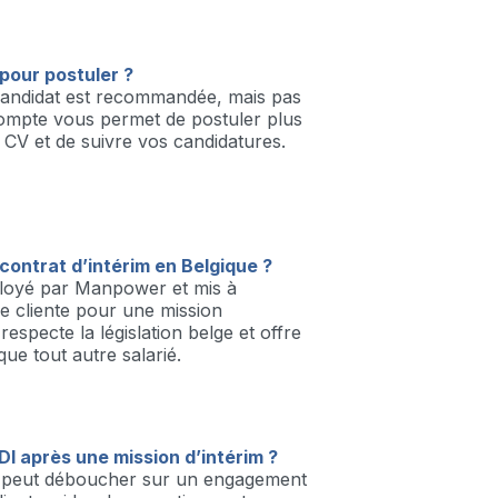
tekent nauwgezet alle afmetingen
t dubbel of alles klopt zoals
nodig zijn, gebruik je je las,
t
pour postuler ?
candidat est recommandée, mais pas
compte vous permet de postuler plus
 CV et de suivre vos candidatures.
ontrat d’intérim en Belgique ?
ployé par Manpower et mis à
se cliente pour une mission
especte la législation belge et offre
ue tout autre salarié.
DI après une mission d’intérim ?
im peut déboucher sur un engagement