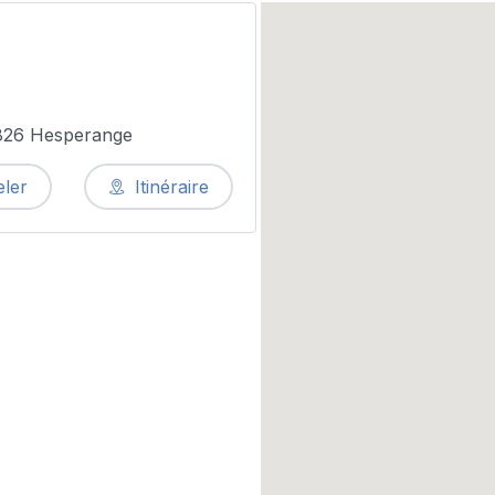
5826 Hesperange
ler
Itinéraire