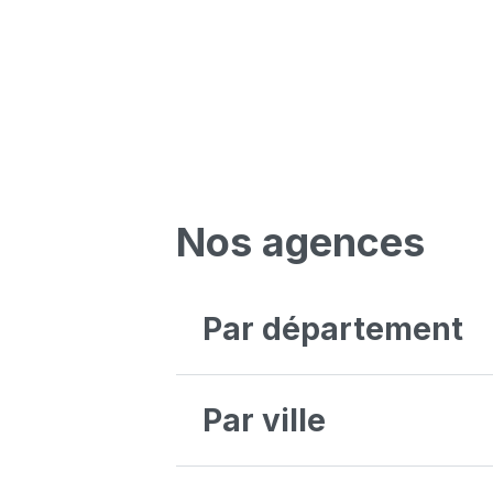
Nos agences
Par département
Antwerpen
Bruxelles
Par ville
Liège
Luxembourg
Oost-Vlaanderen
Aalst