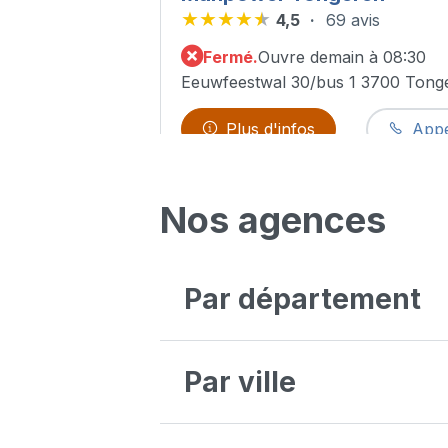
4,5
69 avis
Fermé.
Ouvre demain à 08:30
Eeuwfeestwal 30/bus 1 3700 Tong
Plus d'infos
Appe
Manpower Hasselt
Nos agences
4,5
65 avis
Fermé.
Ouvre demain à 08:30
Martelarenlaan, 34 3500 Hasselt
Par département
Plus d'infos
Appe
Antwerpen
Bruxelles
Par ville
Voir nos offre
Liège
Luxembourg
Oost-Vlaanderen
Aalst