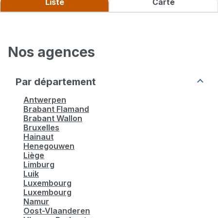
Liste
Carte
Manpower ABInBev Belle-Vue
Nos agences
Fermé.
Ouvre le 10 août à 08:30
Bergensesteenweg 144 1600 Sint-Pieters-Leeuw
Par département
Antwerpen
Plus d'infos
Brabant Flamand
Brabant Wallon
Bruxelles
Hainaut
Voir plus
Henegouwen
Liège
Limburg
Luik
Luxembourg
Luxembourg
Namur
Oost-Vlaanderen