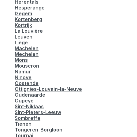
Herentals
Hesperange
Izegem
Kortenberg
Kortrijk
La Louvière
Leuven
Liège
Machelen
Mechelen
Mons
Mouscron
Namur
Ninove
Oostende
Ottignies-Louvain-la-Neuve
Oudenaarde
Oupeye
Sint-Niklaas
Sint-Pieters-Leeuw
Sombreffe
Tienen
Tongeren-Borgloon
Tournai