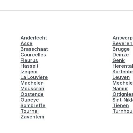
Anderlecht
Antwerp
Asse
Beveren
Brasschaat
Brugge
Courcelles
Deinze
Fleurus
Genk
Hasselt
Herental
Izegem
Kortenb
La Louvière
Leuven
Machelen
Mechele
Mouscron
Namur
Oostende
Ottignie
Oupeye
Sint-Nik
Sombreffe
Tienen
Tournai
Turnhou
Zaventem