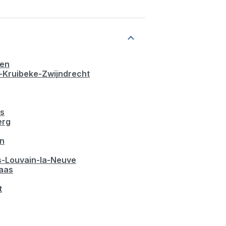
en
-Kruibeke-Zwijndrecht
s
erg
n
s-Louvain-la-Neuve
laas
t