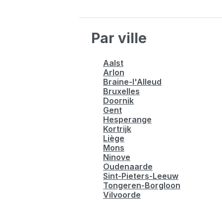
Par ville
Aalst
Arlon
Braine-l'Alleud
Bruxelles
Doornik
Gent
Hesperange
Kortrijk
Liège
Mons
Ninove
Oudenaarde
Sint-Pieters-Leeuw
Tongeren-Borgloon
Vilvoorde