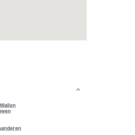
Wallon
uwen
aanderen