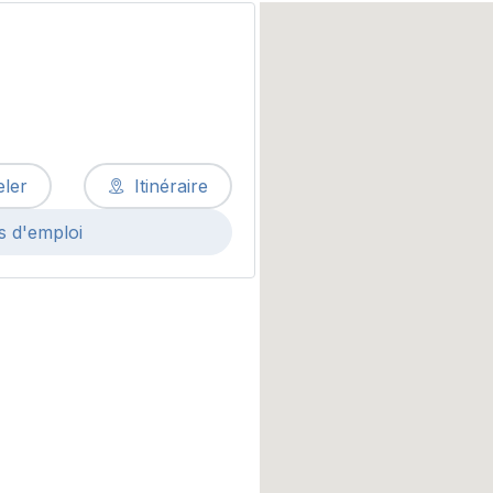
ler
Itinéraire
s d'emploi